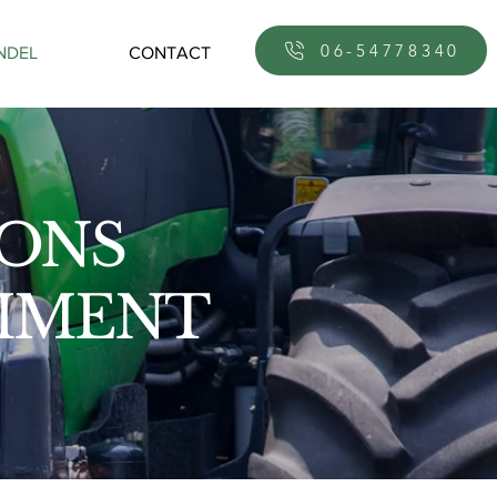
06-54778340
NDEL
CONTACT
 ONS
TIMENT